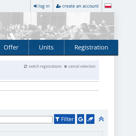
log in
create an account
Offer
Units
Registration
switch registrations
cancel selection
Filter