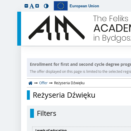
European Union
Enrollment for first and second cycle degree pro
The offer displayed on this page is limited to the selected regist
Offer
Reżyseria Dźwięku
Reżyseria Dźwięku
Filters
Levels of education