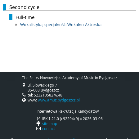
Second cycle
Full-time
Wokalistyka, specjalność: Wokalno-Aktorska
The Feliks Nowowiejski Academy of Music in Bydgoszcz
ul. Słowackiego 7
85-008 Bydgoszcz
tel: 523210582 w.48
www:
www.amuz.bydgoszcz.pl
Internetowa Rekrutacja Kandydatów
IRK 1.21.0 (c92294c9) :: 2026-03-06
site map
contact