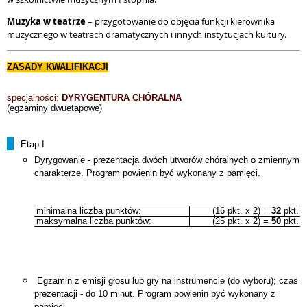
Muzyka w teatrze
– przygotowanie do objęcia funkcji kierownika
muzycznego w teatrach dramatycznych i innych instytucjach kultury.
ZASADY KWALIFIKACJI
specjalności:
DYRYGENTURA CHÓRALNA
(egzaminy dwuetapowe)
Etap I
Dyrygowanie - prezentacja dwóch utworów chóralnych o zmiennym
charakterze. Program powienin być wykonany z pamięci.
minimalna liczba punktów:
(16 pkt. x 2) =
32
pkt.
maksymalna liczba punktów:
(25 pkt. x 2) =
50
pkt.
Egzamin z emisji głosu lub gry na instrumencie (do wyboru); czas
prezentacji - do 10 minut. Program powienin być wykonany z
pamięci.