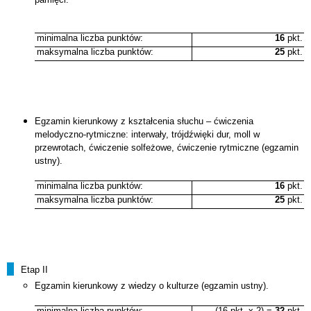
minimalna liczba punktów:
16
pkt.
maksymalna liczba punktów:
25
pkt.
Egzamin kierunkowy z kształcenia słuchu – ćwiczenia
melodyczno-rytmiczne: interwały, trójdźwięki dur, moll w
przewrotach, ćwiczenie solfeżowe, ćwiczenie rytmiczne (egzamin
ustny).
minimalna liczba punktów:
16
pkt.
maksymalna liczba punktów:
25
pkt.
Etap II
Egzamin kierunkowy z wiedzy o kulturze (egzamin ustny).
minimalna liczba punktów:
(16 pkt. x 2) =
32
pkt.