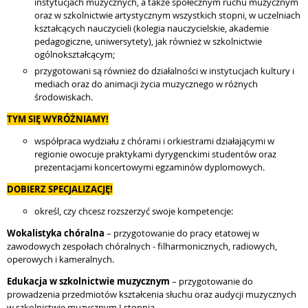
instytucjach muzycznych, a także społecznym ruchu muzycznym
oraz w szkolnictwie artystycznym wszystkich stopni, w uczelniach
kształcących nauczycieli (kolegia nauczycielskie, akademie
pedagogiczne, uniwersytety), jak również w szkolnictwie
ogólnokształcącym;
przygotowani są również do działalności w instytucjach kultury i
mediach oraz do animacji życia muzycznego w różnych
środowiskach.
TYM SIĘ WYRÓŻNIAMY!
współpraca wydziału z chórami i orkiestrami działającymi w
regionie owocuje praktykami dyrygenckimi studentów oraz
prezentacjami koncertowymi egzaminów dyplomowych.
DOBIERZ SPECJALIZACJĘ!
określ, czy chcesz rozszerzyć swoje kompetencje:
Wokalistyka chóralna
– przygotowanie do pracy etatowej w
zawodowych zespołach chóralnych - filharmonicznych, radiowych,
operowych i kameralnych.
Edukacja w szkolnictwie muzycznym
– przygotowanie do
prowadzenia przedmiotów kształcenia słuchu oraz audycji muzycznych
w szkolnictwie muzycznym I stopnia.