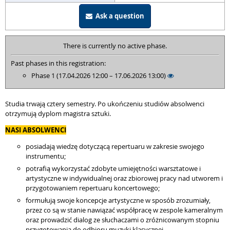
Ask a question
There is currently no active phase.
Past phases in this registration:
Phase 1 (17.04.2026 12:00 – 17.06.2026 13:00)
Studia trwają cztery semestry. Po ukończeniu studiów absolwenci
otrzymują dyplom magistra sztuki.
NASI ABSOLWENCI
posiadają wiedzę dotyczącą repertuaru w zakresie swojego
instrumentu;
potrafią wykorzystać zdobyte umiejętności warsztatowe i
artystyczne w indywidualnej oraz zbiorowej pracy nad utworem i
przygotowaniem repertuaru koncertowego;
formułują swoje koncepcje artystyczne w sposób zrozumiały,
przez co są w stanie nawiązać współpracę w zespole kameralnym
oraz prowadzić dialog ze słuchaczami o zróżnicowanym stopniu
przygotowania do odbioru muzyki klasycznej.