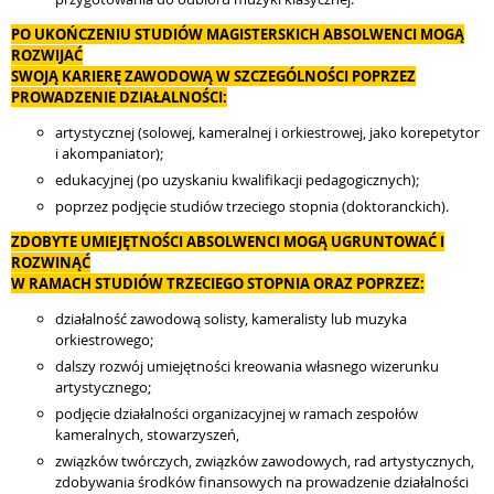
PO UKOŃCZENIU STUDIÓW MAGISTERSKICH ABSOLWENCI MOGĄ
ROZWIJAĆ
SWOJĄ KARIERĘ ZAWODOWĄ W SZCZEGÓLNOŚCI POPRZEZ
PROWADZENIE DZIAŁALNOŚCI:
artystycznej (solowej, kameralnej i orkiestrowej, jako korepetytor
i akompaniator);
edukacyjnej (po uzyskaniu kwalifikacji pedagogicznych);
poprzez podjęcie studiów trzeciego stopnia (doktoranckich).
ZDOBYTE UMIEJĘTNOŚCI ABSOLWENCI MOGĄ UGRUNTOWAĆ I
ROZWINĄĆ
W RAMACH STUDIÓW TRZECIEGO STOPNIA ORAZ POPRZEZ:
działalność zawodową solisty, kameralisty lub muzyka
orkiestrowego;
dalszy rozwój umiejętności kreowania własnego wizerunku
artystycznego;
podjęcie działalności organizacyjnej w ramach zespołów
kameralnych, stowarzyszeń,
związków twórczych, związków zawodowych, rad artystycznych,
zdobywania środków finansowych na prowadzenie działalności