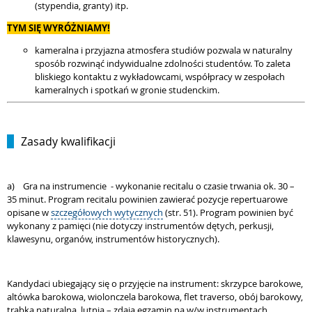
(stypendia, granty) itp.
TYM SIĘ WYRÓŻNIAMY!
kameralna i przyjazna atmosfera studiów pozwala w naturalny
sposób rozwinąć indywidualne zdolności studentów. To zaleta
bliskiego kontaktu z wykładowcami, współpracy w zespołach
kameralnych i spotkań w gronie studenckim.
Zasady kwalifikacji
a)
Gra na instrumencie - wykonanie recitalu o czasie trwania ok. 30 –
35 minut. Program recitalu powinien zawierać pozycje repertuarowe
opisane w
szczegółowych wytycznych
(str. 51). Program powinien być
wykonany z pamięci (nie dotyczy instrumentów dętych, perkusji,
klawesynu, organów, instrumentów historycznych).
Kandydaci ubiegający się o przyjęcie na instrument: skrzypce barokowe,
altówka barokowa, wiolonczela barokowa, flet traverso, obój barokowy,
trąbka naturalna, lutnia – zdają egzamin na w/w instrumentach.