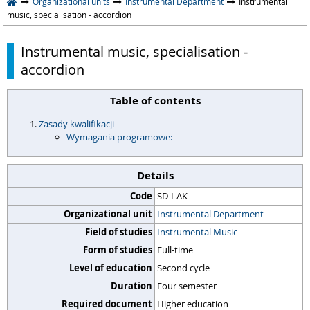
Organizational units
Instrumental Department
Instrumental
music, specialisation - accordion
Instrumental music, specialisation -
accordion
Table of contents
Zasady kwalifikacji
Wymagania programowe:
Details
Code
SD-I-AK
Organizational unit
Instrumental Department
Field of studies
Instrumental Music
Form of studies
Full-time
Level of education
Second cycle
Duration
Four semester
Required document
Higher education