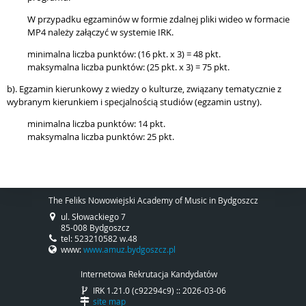
W przypadku egzaminów w formie zdalnej pliki wideo w formacie
MP4 należy załączyć w systemie IRK.
minimalna liczba punktów: (16 pkt. x 3) = 48 pkt.
maksymalna liczba punktów: (25 pkt. x 3) = 75 pkt.
b). Egzamin kierunkowy z wiedzy o kulturze, związany tematycznie z
wybranym kierunkiem i specjalnością studiów (egzamin ustny).
minimalna liczba punktów: 14 pkt.
maksymalna liczba punktów: 25 pkt.
The Feliks Nowowiejski Academy of Music in Bydgoszcz
ul. Słowackiego 7
85-008 Bydgoszcz
tel: 523210582 w.48
www:
www.amuz.bydgoszcz.pl
Internetowa Rekrutacja Kandydatów
IRK 1.21.0 (c92294c9) :: 2026-03-06
site map