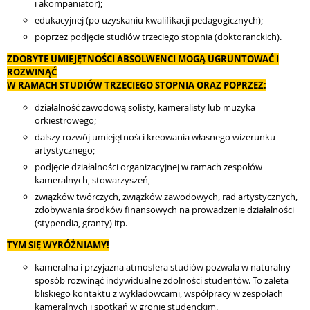
i akompaniator);
edukacyjnej (po uzyskaniu kwalifikacji pedagogicznych);
poprzez podjęcie studiów trzeciego stopnia (doktoranckich).
ZDOBYTE UMIEJĘTNOŚCI ABSOLWENCI MOGĄ UGRUNTOWAĆ I
ROZWINĄĆ
W RAMACH STUDIÓW TRZECIEGO STOPNIA ORAZ POPRZEZ:
działalność zawodową solisty, kameralisty lub muzyka
orkiestrowego;
dalszy rozwój umiejętności kreowania własnego wizerunku
artystycznego;
podjęcie działalności organizacyjnej w ramach zespołów
kameralnych, stowarzyszeń,
związków twórczych, związków zawodowych, rad artystycznych,
zdobywania środków finansowych na prowadzenie działalności
(stypendia, granty) itp.
TYM SIĘ WYRÓŻNIAMY!
kameralna i przyjazna atmosfera studiów pozwala w naturalny
sposób rozwinąć indywidualne zdolności studentów. To zaleta
bliskiego kontaktu z wykładowcami, współpracy w zespołach
kameralnych i spotkań w gronie studenckim.