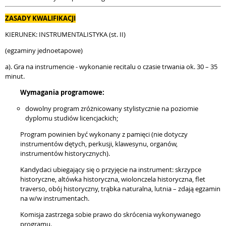
ZASADY KWALIFIKACJI
KIERUNEK: INSTRUMENTALISTYKA (st. II)
(egzaminy jednoetapowe)
a). Gra na instrumencie - wykonanie recitalu o czasie trwania ok. 30 – 35
minut.
Wymagania programowe:
dowolny program zróżnicowany stylistycznie na poziomie
dyplomu studiów licencjackich;
Program powinien być wykonany z pamięci (nie dotyczy
instrumentów dętych, perkusji, klawesynu, organów,
instrumentów historycznych).
Kandydaci ubiegający się o przyjęcie na instrument: skrzypce
historyczne, altówka historyczna, wiolonczela historyczna, flet
traverso, obój historyczny, trąbka naturalna, lutnia – zdają egzamin
na w/w instrumentach.
Komisja zastrzega sobie prawo do skrócenia wykonywanego
programu.