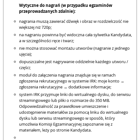
Wytyczne do nagrań (w przypadku egzaminów
przeprowadzanych zdalnie):
nagrania muszą zawierać dźwięk i obraz w rozdzielczość nie
większej niż 720p;
na nagraniu powinna być widoczna cała sylwetka Kandydata,
a w szczególności ręce i twarz;
nie można stosować montażu utworów (nagranie z jednego
ujęcia);
dopuszczalne jest nagrywanie oddzielnie każdego utworu /
części;
moduł do załączenia nagrania znajduje się w ramach
zgłoszenia rekrutacyjnego w systemie IRK: moje konto →
zgłoszenia rekrutacyjne → dodatkowe informacje;
system IRK przyjmuje linki do wirtualnego dysku, do serwisu
streamingowego lub pliki o rozmiarze do 350 MB.
Odpowiedzialność za prawidłowe umieszczenie i
udostępnienie materiałów za pomocą linku do wirtualnego
dysku lub serwisu streamingowego w sposób, który
umożliwia Komisji Egzaminacyjnej zapoznanie się z
materiałem, leży po stronie Kandydata.