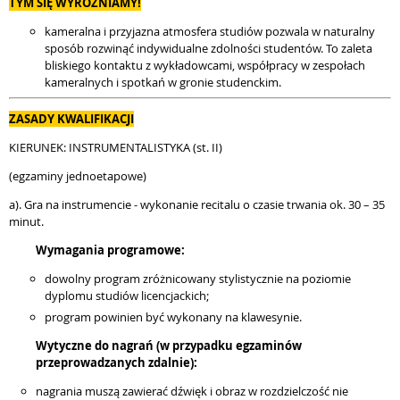
TYM SIĘ WYRÓŻNIAMY!
kameralna i przyjazna atmosfera studiów pozwala w naturalny
sposób rozwinąć indywidualne zdolności studentów. To zaleta
bliskiego kontaktu z wykładowcami, współpracy w zespołach
kameralnych i spotkań w gronie studenckim.
ZASADY KWALIFIKACJI
KIERUNEK: INSTRUMENTALISTYKA (st. II)
(egzaminy jednoetapowe)
a). Gra na instrumencie - wykonanie recitalu o czasie trwania ok. 30 – 35
minut.
Wymagania programowe:
dowolny program zróżnicowany stylistycznie na poziomie
dyplomu studiów licencjackich;
program powinien być wykonany na klawesynie.
Wytyczne do nagrań (w przypadku egzaminów
przeprowadzanych zdalnie):
nagrania muszą zawierać dźwięk i obraz w rozdzielczość nie