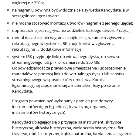
większej niż 720p;
na nagraniu powinna być widoczna cała sylwetka Kandydata, a w
szczególności ręce i twarz;
nie można stosować montażu utworów (nagranie z jednego ujęcia);
dopuszczalne jest nagrywanie oddzielnie każdego utworu / części;
moduł do załączenia nagrania znajduje się w ramach zgłoszenia
rekrutacyjnego w systemie IRK: moje konto → zgłoszenia
rekrutacyjne → dodatkowe informacje;
system IRK przyjmuje linki do wirtualnego dysku, do serwisu
streamingowego lub pliki o rozmiarze do 350 MB.
Odpowiedzialność za prawidłowe umieszczenie i udostępnienie
materiałów za pomocą linku do wirtualnego dysku lub serwisu
streamingowego w sposób, który umożliwia Komisji
Egzaminacyjnej zapoznanie się z materiałem, leży po stronie
Kandydata.
Program powinien być wykonany z pamięci (nie dotyczy
instrumentów dętych, perkusji, klawesynu, organów,
instrumentów historycznych).
Kandydaci ubiegający się o przyjęcie na instrument: skrzypce
historyczne, altówka historyczna, wiolonczela historyczna, flet
traverso, obój historyczny, trąbka naturalna, lutnia – zdają egzamin