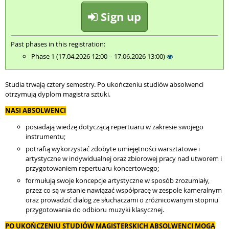
Sign up
Past phases in this registration:
Phase 1 (17.04.2026 12:00 – 17.06.2026 13:00)
Studia trwają cztery semestry. Po ukończeniu studiów absolwenci
otrzymują dyplom magistra sztuki.
NASI ABSOLWENCI
posiadają wiedzę dotyczącą repertuaru w zakresie swojego
instrumentu;
potrafią wykorzystać zdobyte umiejętności warsztatowe i
artystyczne w indywidualnej oraz zbiorowej pracy nad utworem i
przygotowaniem repertuaru koncertowego;
formułują swoje koncepcje artystyczne w sposób zrozumiały,
przez co są w stanie nawiązać współpracę w zespole kameralnym
oraz prowadzić dialog ze słuchaczami o zróżnicowanym stopniu
przygotowania do odbioru muzyki klasycznej.
PO UKOŃCZENIU STUDIÓW MAGISTERSKICH ABSOLWENCI MOGĄ