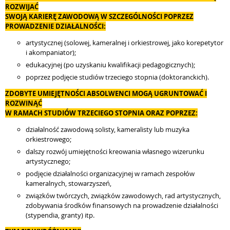
ROZWIJAĆ
SWOJĄ KARIERĘ ZAWODOWĄ W SZCZEGÓLNOŚCI POPRZEZ
PROWADZENIE DZIAŁALNOŚCI:
artystycznej (solowej, kameralnej i orkiestrowej, jako korepetytor
i akompaniator);
edukacyjnej (po uzyskaniu kwalifikacji pedagogicznych);
poprzez podjęcie studiów trzeciego stopnia (doktoranckich).
ZDOBYTE UMIEJĘTNOŚCI ABSOLWENCI MOGĄ UGRUNTOWAĆ I
ROZWINĄĆ
W RAMACH STUDIÓW TRZECIEGO STOPNIA ORAZ POPRZEZ:
działalność zawodową solisty, kameralisty lub muzyka
orkiestrowego;
dalszy rozwój umiejętności kreowania własnego wizerunku
artystycznego;
podjęcie działalności organizacyjnej w ramach zespołów
kameralnych, stowarzyszeń,
związków twórczych, związków zawodowych, rad artystycznych,
zdobywania środków finansowych na prowadzenie działalności
(stypendia, granty) itp.