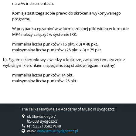
na w/w instrumentach.
Komisja zastrzega sobie prawo do skrócenia wykonywanego
programu.
W przypadku egzaminów w formie zdalnej pliki wideo w formacie
MP4 należy załączyć w systemie IRK.
minimalna liczba punktów: (16 pkt. x 3) = 48 pkt.
maksymalna liczba punktów: (25 pkt. x 3) = 75 pkt.
b). Egzamin kierunkowy z wiedzy o kulturze, związany tematycznie z
wybranym kierunkiem i specjalnością studiów (egzamin ustny).
minimalna liczba punktów: 14 pkt.
maksymalna liczba punktów: 25 pkt.
The Feliks Nowowiejski Academy of Music in Bydgoszcz
ul. Słowackiego 7
85-008 Bydgoszcz
tel: 523210582 w.48
www:
www.amuz.bydgoszcz.pl