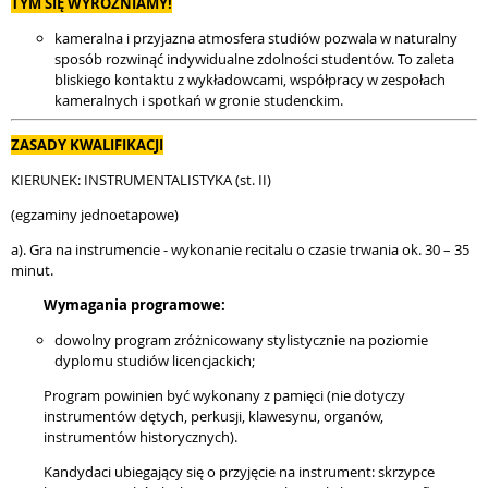
TYM SIĘ WYRÓŻNIAMY!
kameralna i przyjazna atmosfera studiów pozwala w naturalny
sposób rozwinąć indywidualne zdolności studentów. To zaleta
bliskiego kontaktu z wykładowcami, współpracy w zespołach
kameralnych i spotkań w gronie studenckim.
ZASADY KWALIFIKACJI
KIERUNEK: INSTRUMENTALISTYKA (st. II)
(egzaminy jednoetapowe)
a). Gra na instrumencie - wykonanie recitalu o czasie trwania ok. 30 – 35
minut.
Wymagania programowe:
dowolny program zróżnicowany stylistycznie na poziomie
dyplomu studiów licencjackich;
Program powinien być wykonany z pamięci (nie dotyczy
instrumentów dętych, perkusji, klawesynu, organów,
instrumentów historycznych).
Kandydaci ubiegający się o przyjęcie na instrument: skrzypce