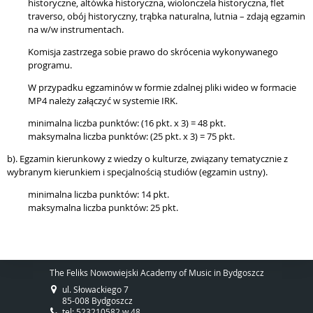
historyczne, altówka historyczna, wiolonczela historyczna, flet
traverso, obój historyczny, trąbka naturalna, lutnia – zdają egzamin
na w/w instrumentach.
Komisja zastrzega sobie prawo do skrócenia wykonywanego
programu.
W przypadku egzaminów w formie zdalnej pliki wideo w formacie
MP4 należy załączyć w systemie IRK.
minimalna liczba punktów: (16 pkt. x 3) = 48 pkt.
maksymalna liczba punktów: (25 pkt. x 3) = 75 pkt.
b). Egzamin kierunkowy z wiedzy o kulturze, związany tematycznie z
wybranym kierunkiem i specjalnością studiów (egzamin ustny).
minimalna liczba punktów: 14 pkt.
maksymalna liczba punktów: 25 pkt.
The Feliks Nowowiejski Academy of Music in Bydgoszcz
ul. Słowackiego 7
85-008 Bydgoszcz
tel: 523210582 w.48