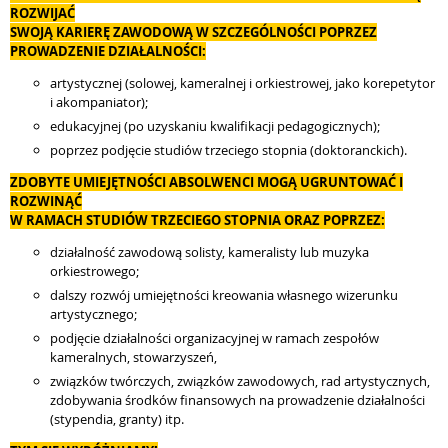
ROZWIJAĆ
SWOJĄ KARIERĘ ZAWODOWĄ W SZCZEGÓLNOŚCI POPRZEZ
PROWADZENIE DZIAŁALNOŚCI:
artystycznej (solowej, kameralnej i orkiestrowej, jako korepetytor
i akompaniator);
edukacyjnej (po uzyskaniu kwalifikacji pedagogicznych);
poprzez podjęcie studiów trzeciego stopnia (doktoranckich).
ZDOBYTE UMIEJĘTNOŚCI ABSOLWENCI MOGĄ UGRUNTOWAĆ I
ROZWINĄĆ
W RAMACH STUDIÓW TRZECIEGO STOPNIA ORAZ POPRZEZ:
działalność zawodową solisty, kameralisty lub muzyka
orkiestrowego;
dalszy rozwój umiejętności kreowania własnego wizerunku
artystycznego;
podjęcie działalności organizacyjnej w ramach zespołów
kameralnych, stowarzyszeń,
związków twórczych, związków zawodowych, rad artystycznych,
zdobywania środków finansowych na prowadzenie działalności
(stypendia, granty) itp.