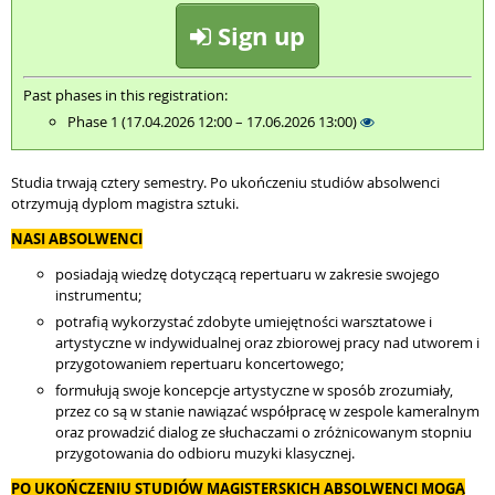
Sign up
Past phases in this registration:
Phase 1 (17.04.2026 12:00 – 17.06.2026 13:00)
Studia trwają cztery semestry. Po ukończeniu studiów absolwenci
otrzymują dyplom magistra sztuki.
NASI ABSOLWENCI
posiadają wiedzę dotyczącą repertuaru w zakresie swojego
instrumentu;
potrafią wykorzystać zdobyte umiejętności warsztatowe i
artystyczne w indywidualnej oraz zbiorowej pracy nad utworem i
przygotowaniem repertuaru koncertowego;
formułują swoje koncepcje artystyczne w sposób zrozumiały,
przez co są w stanie nawiązać współpracę w zespole kameralnym
oraz prowadzić dialog ze słuchaczami o zróżnicowanym stopniu
przygotowania do odbioru muzyki klasycznej.
PO UKOŃCZENIU STUDIÓW MAGISTERSKICH ABSOLWENCI MOGĄ