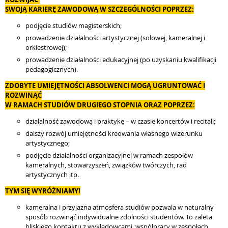
SWOJĄ KARIERĘ ZAWODOWĄ W SZCZEGÓLNOŚCI POPRZEZ:
podjęcie studiów magisterskich;
prowadzenie działalności artystycznej (solowej, kameralnej i
orkiestrowej);
prowadzenie działalności edukacyjnej (po uzyskaniu kwalifikacji
pedagogicznych).
ZDOBYTE UMIEJĘTNOŚCI ABSOLWENCI MOGĄ UGRUNTOWAĆ I
ROZWINĄĆ
W RAMACH STUDIÓW DRUGIEGO STOPNIA ORAZ POPRZEZ:
działalność zawodową i praktykę – w czasie koncertów i recitali;
dalszy rozwój umiejętności kreowania własnego wizerunku
artystycznego;
podjęcie działalności organizacyjnej w ramach zespołów
kameralnych, stowarzyszeń, związków twórczych, rad
artystycznych itp.
TYM SIĘ WYRÓŻNIAMY!
kameralna i przyjazna atmosfera studiów pozwala w naturalny
sposób rozwinąć indywidualne zdolności studentów. To zaleta
bliskiego kontaktu z wykładowcami, współpracy w zespołach