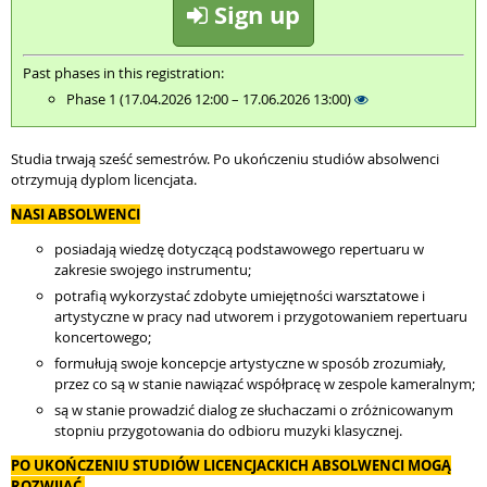
Sign up
Past phases in this registration:
Phase 1 (17.04.2026 12:00 – 17.06.2026 13:00)
Studia trwają sześć semestrów. Po ukończeniu studiów absolwenci
otrzymują dyplom licencjata.
NASI ABSOLWENCI
posiadają wiedzę dotyczącą podstawowego repertuaru w
zakresie swojego instrumentu;
potrafią wykorzystać zdobyte umiejętności warsztatowe i
artystyczne w pracy nad utworem i przygotowaniem repertuaru
koncertowego;
formułują swoje koncepcje artystyczne w sposób zrozumiały,
przez co są w stanie nawiązać współpracę w zespole kameralnym;
są w stanie prowadzić dialog ze słuchaczami o zróżnicowanym
stopniu przygotowania do odbioru muzyki klasycznej.
PO UKOŃCZENIU STUDIÓW LICENCJACKICH ABSOLWENCI MOGĄ
ROZWIJAĆ