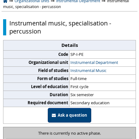
Organizational units
Instrumental Department
Instrumental
music, specialisation - percussion
Instrumental music, specialisation -
percussion
Details
Code
SP-I-PE
Organizational unit
Instrumental Department
Field of studies
Instrumental Music
Form of studies
Full-time
Level of education
First cycle
Duration
Six semester
Required document
Secondary education
Ask a question
There is currently no active phase.