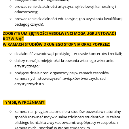
prowadzenie działalności artystycznej (solowej, kameralnej i
orkiestrowej);
prowadzenie działalności edukacyjnej (po uzyskaniu kwalifikacji
pedagogicznych).
ZDOBYTE UMIEJĘTNOŚCI ABSOLWENCI MOGĄ UGRUNTOWAĆ I
ROZWINĄĆ
W RAMACH STUDIÓW DRUGIEGO STOPNIA ORAZ POPRZEZ:
działalność zawodową i praktykę – w czasie koncertów i recitali;
dalszy rozwój umiejętności kreowania własnego wizerunku
artystycznego;
podjęcie działalności organizacyjnej w ramach zespołów
kameralnych, stowarzyszeń, związków twórczych, rad
artystycznych itp.
TYM SIĘ WYRÓŻNIAMY!
kameralna i przyjazna atmosfera studiów pozwala w naturalny
sposób rozwinąć indywidualne zdolności studentów. To zaleta
bliskiego kontaktu z wykładowcami, współpracy w zespołach
kameralnych i spotkań w gronie studenckim.