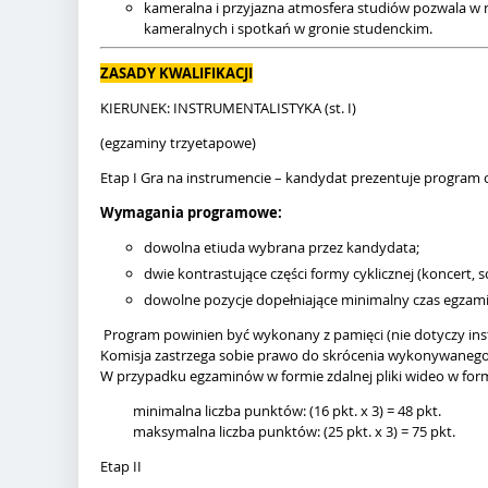
kameralna i przyjazna atmosfera studiów pozwala w 
kameralnych i spotkań w gronie studenckim.
ZASADY KWALIFIKACJI
KIERUNEK: INSTRUMENTALISTYKA (st. I)
(egzaminy trzyetapowe)
Etap I Gra na instrumencie – kandydat prezentuje program o
Wymagania programowe:
dowolna etiuda wybrana przez kandydata;
dwie kontrastujące części formy cyklicznej (koncert
dowolne pozycje dopełniające minimalny czas egzamin
Program powinien być wykonany z pamięci (nie dotyczy ins
Komisja zastrzega sobie prawo do skrócenia wykonywaneg
W przypadku egzaminów w formie zdalnej pliki wideo w form
minimalna liczba punktów: (16 pkt. x 3) = 48 pkt.
maksymalna liczba punktów: (25 pkt. x 3) = 75 pkt.
Etap II