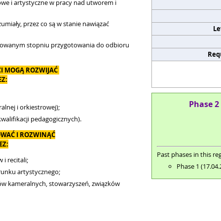
owe i artystyczne w pracy nad utworem i
umiały, przez co są w stanie nawiązać
Le
nicowanym stopniu przygotowania do odbioru
Req
CI MOGĄ ROZWIJAĆ
Z:
Phase 2 
lnej i orkiestrowej);
walifikacji pedagogicznych).
WAĆ I ROZWINĄĆ
EZ:
Past phases in this reg
 recitali;
Phase 1 (17.04.
runku artystycznego;
ołów kameralnych, stowarzyszeń, związków