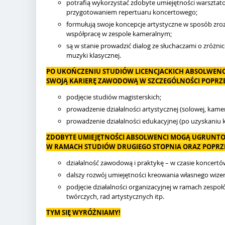
potrafią wykorzystać zdobyte umiejętności warsztat
przygotowaniem repertuaru koncertowego;
formułują swoje koncepcje artystyczne w sposób zroz
współpracę w zespole kameralnym;
są w stanie prowadzić dialog ze słuchaczami o zróż
muzyki klasycznej.
PO UKOŃCZENIU STUDIÓW LICENCJACKICH ABSOLWEN
SWOJĄ KARIERĘ ZAWODOWĄ W SZCZEGÓLNOŚCI POPRZE
podjęcie studiów magisterskich;
prowadzenie działalności artystycznej (solowej, kamera
prowadzenie działalności edukacyjnej (po uzyskaniu k
ZDOBYTE UMIEJĘTNOŚCI ABSOLWENCI MOGĄ UGRUNTO
W RAMACH STUDIÓW DRUGIEGO STOPNIA ORAZ POPRZ
działalność zawodową i praktykę – w czasie koncertów i
dalszy rozwój umiejętności kreowania własnego wize
podjęcie działalności organizacyjnej w ramach zesp
twórczych, rad artystycznych itp.
TYM SIĘ WYRÓŻNIAMY!