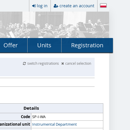
log in
create an account
Offer
Units
Registration
switch registrations
cancel selection
Details
Code
SP-I-WA
anizational unit
Instrumental Department