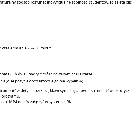
naturalny sposób rozwinąć indywidualne zdolności studentów. To zaleta bl
 czasie trwania 25 – 30 minut.
, sonata) lub dwa utwory o zróżnicowanym charakterze
u (o ile pozycje obowiązkowe go nie wypełniły).
trumentów dętych, perkusji, klawesynu, organów, instrumentów historyczn
o programu.
acie MP4 należy załączyć w systemie IRK.