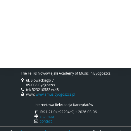
The Feliks Nowowiejski Academy of Music in Bydgoszcz
ul. Słowackiego 7
85-008 Bydgoszcz
tel: 523210582 w.48
www:
www.amuz.bydgoszcz.pl
Internetowa Rekrutacja Kandydatów
IRK 1.21.0 (c92294c9) :: 2026-03-06
site map
contact