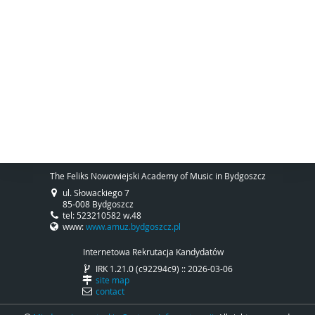
The Feliks Nowowiejski Academy of Music in Bydgoszcz
ul. Słowackiego 7
85-008 Bydgoszcz
tel: 523210582 w.48
www:
www.amuz.bydgoszcz.pl
Internetowa Rekrutacja Kandydatów
IRK 1.21.0 (c92294c9) :: 2026-03-06
site map
contact