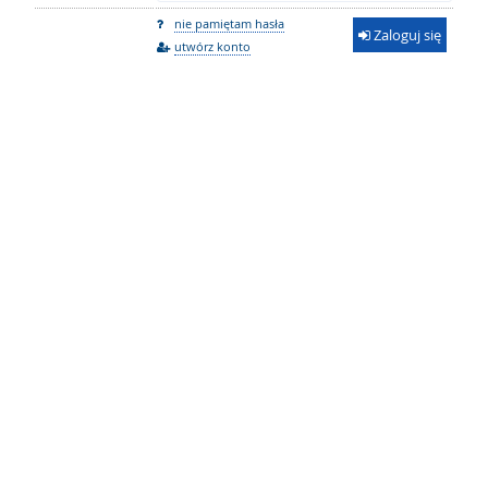
nie pamiętam hasła
Zaloguj się
utwórz konto