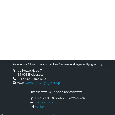
Akademia Muzyczna im. Feliksa Nowowiejskiego w Bydgoszczy
ul. Słowackiego 7
85-008 Bydgoszcz
tel: 523210582 w.48
www:
www.amuz.bydgoszcz.pl
Internetowa Rekrutacja Kandydatów
IRK 1.21.0 (c92294c9) :: 2026-03-06
mapa strony
kontakt