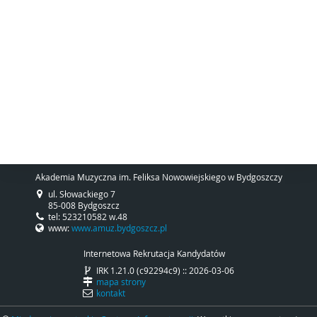
Akademia Muzyczna im. Feliksa Nowowiejskiego w Bydgoszczy
ul. Słowackiego 7
85-008 Bydgoszcz
tel: 523210582 w.48
www:
www.amuz.bydgoszcz.pl
Internetowa Rekrutacja Kandydatów
IRK 1.21.0 (c92294c9) :: 2026-03-06
mapa strony
kontakt