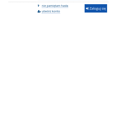
nie pamiętam hasła
Zaloguj się
utwórz konto