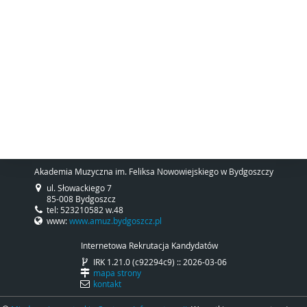
Akademia Muzyczna im. Feliksa Nowowiejskiego w Bydgoszczy
ul. Słowackiego 7
85-008 Bydgoszcz
tel: 523210582 w.48
www:
www.amuz.bydgoszcz.pl
Internetowa Rekrutacja Kandydatów
IRK 1.21.0 (c92294c9) :: 2026-03-06
mapa strony
kontakt