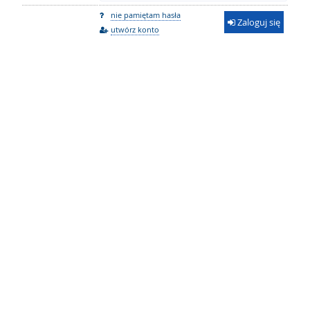
nie pamiętam hasła
Zaloguj się
utwórz konto