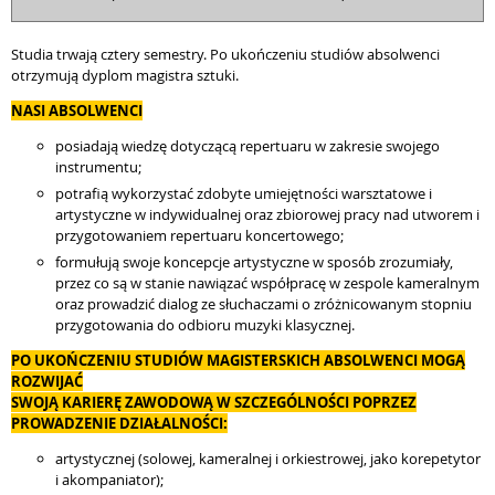
Studia trwają cztery semestry. Po ukończeniu studiów absolwenci
otrzymują dyplom magistra sztuki.
NASI ABSOLWENCI
posiadają wiedzę dotyczącą repertuaru w zakresie swojego
instrumentu;
potrafią wykorzystać zdobyte umiejętności warsztatowe i
artystyczne w indywidualnej oraz zbiorowej pracy nad utworem i
przygotowaniem repertuaru koncertowego;
formułują swoje koncepcje artystyczne w sposób zrozumiały,
przez co są w stanie nawiązać współpracę w zespole kameralnym
oraz prowadzić dialog ze słuchaczami o zróżnicowanym stopniu
przygotowania do odbioru muzyki klasycznej.
PO UKOŃCZENIU STUDIÓW MAGISTERSKICH ABSOLWENCI MOGĄ
ROZWIJAĆ
SWOJĄ KARIERĘ ZAWODOWĄ W SZCZEGÓLNOŚCI POPRZEZ
PROWADZENIE DZIAŁALNOŚCI:
artystycznej (solowej, kameralnej i orkiestrowej, jako korepetytor
i akompaniator);