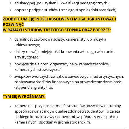
edukacyjnej (po uzyskaniu kwalifikacji pedagogicznych);
poprzez podjęcie studiów trzeciego stopnia (doktoranckich).
ZDOBYTE UMIEJĘTNOŚCI ABSOLWENCI MOGĄ UGRUNTOWAĆ I
ROZWINĄĆ
W RAMACH STUDIÓW TRZECIEGO STOPNIA ORAZ POPRZEZ:
działalność zawodową solisty, kameralisty lub muzyka
orkiestrowego;
dalszy rozwój umiejętności kreowania własnego wizerunku
artystycznego;
podjęcie działalności organizacyjnej w ramach zespołów
kameralnych, stowarzyszeń,
związków twórczych, związków zawodowych, rad artystycznych,
zdobywania środków finansowych na prowadzenie działalności
(stypendia, granty) itp.
TYM SIĘ WYRÓŻNIAMY!
kameralna i przyjazna atmosfera studiów pozwala w naturalny
sposób rozwinąć indywidualne zdolności studentów. To zaleta
bliskiego kontaktu z wykładowcami, współpracy w zespołach
kameralnych i spotkań w gronie studenckim.