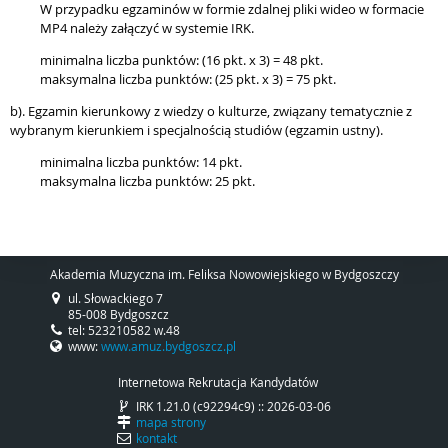
W przypadku egzaminów w formie zdalnej pliki wideo w formacie
MP4 należy załączyć w systemie IRK.
minimalna liczba punktów: (16 pkt. x 3) = 48 pkt.
maksymalna liczba punktów: (25 pkt. x 3) = 75 pkt.
b). Egzamin kierunkowy z wiedzy o kulturze, związany tematycznie z
wybranym kierunkiem i specjalnością studiów (egzamin ustny).
minimalna liczba punktów: 14 pkt.
maksymalna liczba punktów: 25 pkt.
Akademia Muzyczna im. Feliksa Nowowiejskiego w Bydgoszczy
ul. Słowackiego 7
85-008 Bydgoszcz
tel: 523210582 w.48
www:
www.amuz.bydgoszcz.pl
Internetowa Rekrutacja Kandydatów
IRK 1.21.0 (c92294c9) :: 2026-03-06
mapa strony
kontakt