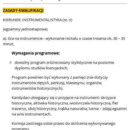
ZASADY KWALIFIKACJI
KIERUNEK: INSTRUMENTALISTYKA (st. II)
(egzaminy jednoetapowe)
a). Gra na instrumencie - wykonanie recitalu o czasie trwania ok. 30 – 35
minut.
Wymagania programowe:
dowolny program zróżnicowany stylistycznie na poziomie
dyplomu studiów licencjackich;
Program powinien być wykonany z pamięci (nie dotyczy
instrumentów dętych, perkusji, klawesynu, organów,
instrumentów historycznych).
Kandydaci ubiegający się o przyjęcie na instrument: skrzypce
historyczne, altówka historyczna, wiolonczela historyczna, flet
traverso, obój historyczny, trąbka naturalna, lutnia – zdają egzamin
na w/w instrumentach.
Komisja zastrzega sobie prawo do skrócenia wykonywanego
programu.