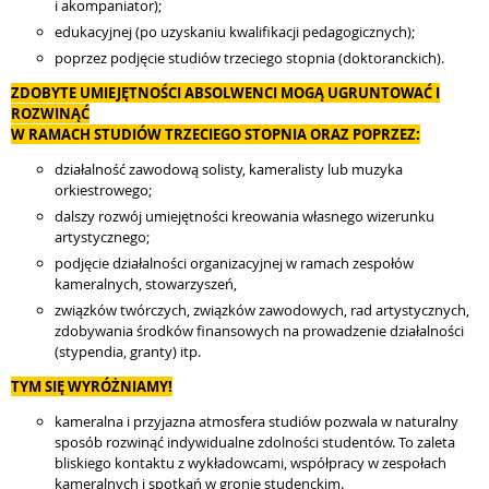
i akompaniator);
edukacyjnej (po uzyskaniu kwalifikacji pedagogicznych);
poprzez podjęcie studiów trzeciego stopnia (doktoranckich).
ZDOBYTE UMIEJĘTNOŚCI ABSOLWENCI MOGĄ UGRUNTOWAĆ I
ROZWINĄĆ
W RAMACH STUDIÓW TRZECIEGO STOPNIA ORAZ POPRZEZ:
działalność zawodową solisty, kameralisty lub muzyka
orkiestrowego;
dalszy rozwój umiejętności kreowania własnego wizerunku
artystycznego;
podjęcie działalności organizacyjnej w ramach zespołów
kameralnych, stowarzyszeń,
związków twórczych, związków zawodowych, rad artystycznych,
zdobywania środków finansowych na prowadzenie działalności
(stypendia, granty) itp.
TYM SIĘ WYRÓŻNIAMY!
kameralna i przyjazna atmosfera studiów pozwala w naturalny
sposób rozwinąć indywidualne zdolności studentów. To zaleta
bliskiego kontaktu z wykładowcami, współpracy w zespołach
kameralnych i spotkań w gronie studenckim.