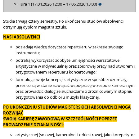
Tura 1 (17.04.2026 12:00 – 17.06.2026 13:00)
Studia trwają cztery semestry. Po ukończeniu studiów absolwenci
otrzymują dyplom magistra sztuki.
NASI ABSOLWENCI
posiadają wiedzę dotyczącą repertuaru w zakresie swojego
instrumentu;
potrafią wykorzystać zdobyte umiejętności warsztatowe i
artystyczne w indywidualnej oraz zbiorowej pracy nad utworem i
przygotowaniem repertuaru koncertowego;
formułują swoje koncepcje artystyczne w sposób zrozumiały,
przez co są w stanie nawiązać współpracę w zespole kameralnym
oraz prowadzić dialog ze słuchaczami o zróżnicowanym stopniu
przygotowania do odbioru muzyki klasycznej.
PO UKOŃCZENIU STUDIÓW MAGISTERSKICH ABSOLWENCI MOGĄ
ROZWIJAĆ
SWOJĄ KARIERĘ ZAWODOWĄ W SZCZEGÓLNOŚCI POPRZEZ
PROWADZENIE DZIAŁALNOŚCI:
artystycznej (solowej, kameralnej i orkiestrowej, jako korepetytor