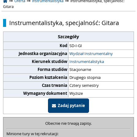
Oferta
Instrumentalistyka
Instrumentalistyka, specjalność:
Gitara
Instrumentalistyka, specjalność: Gitara
Szczegóły
Kod
SD-I-GI
Jednostka organizacyjna
Wydział Instrumentalny
Kierunek studiów
Instrumentalistyka
Forma studiów
Stacjonarne
Poziom kształcenia
Drugiego stopnia
Czas trwania
Cztery semestry
Wymagany dokument
Wyższe
Zadaj pytanie
Obecnie nie trwają zapisy.
Minione tury w tej rekrutacji: