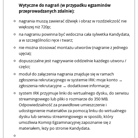
Wytyczne do nagrań (w przypadku egzaminów
przeprowadzanych zdalnie):
nagrania muszą zawierać dźwięk i obraz w rozdzielczość nie
większej niż 720p;
na nagraniu powinna być widoczna cała sylwetka Kandydata,
a w szczególności ręce i twarz;
nie można stosować montażu utworów (nagranie z jednego
ujęcia);
dopuszczalne jest nagrywanie oddzielnie każdego utworu /
części;
moduł do załączenia nagrania znajduje się w ramach
zgłoszenia rekrutacyjnego w systemie IRK: moje konto →
zgłoszenia rekrutacyjne → dodatkowe informacje;
system IRK przyjmuje linki do wirtualnego dysku, do serwisu
streamingowego lub pliki o rozmiarze do 350 MB.
Odpowiedzialność za prawidłowe umieszczenie i
udostępnienie materiałów za pomocą linku do wirtualnego
dysku lub serwisu streamingowego w sposób, który
umożliwia Komisji Egzaminacyjnej zapoznanie się z
materiałem, leży po stronie Kandydata.