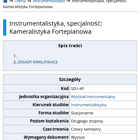
Oferta
Instrumentalistyka
Instrumentalistyka, specjalność:
Kameralistyka Fortepianowa
Instrumentalistyka, specjalność:
Kameralistyka Fortepianowa
Spis treści
ZASADY KWALIFIKACJI
Szczegóły
Kod
SD-I-KF
Jednostka organizacyjna
Wydział Instrumentalny
Kierunek studiów
Instrumentalistyka
Forma studiów
Stacjonarne
Poziom kształcenia
Drugiego stopnia
Czas trwania
Cztery semestry
Wymagany dokument
Wyższe