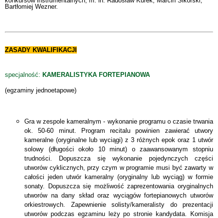
konkursów instrumentalnych, m. in. Radosław Kurek, Marcin Sikorski,
Bartłomiej Wezner.
ZASADY KWALIFIKACJI
specjalność:
KAMERALISTYKA FORTEPIANOWA
(egzaminy jednoetapowe)
Gra w zespole kameralnym - wykonanie programu o czasie trwania
ok. 50-60 minut. Program recitalu powinien zawierać utwory
kameralne (oryginalne lub wyciągi) z 3 różnych epok oraz 1 utwór
solowy (długości około 10 minut) o zaawansowanym stopniu
trudności. Dopuszcza się wykonanie pojedynczych części
utworów cyklicznych, przy czym w programie musi być zawarty w
całości jeden utwór kameralny (oryginalny lub wyciąg) w formie
sonaty. Dopuszcza się możliwość zaprezentowania oryginalnych
utworów na dany skład oraz wyciągów fortepianowych utworów
orkiestrowych. Zapewnienie solisty/kameralisty do prezentacji
utworów podczas egzaminu leży po stronie kandydata. Komisja