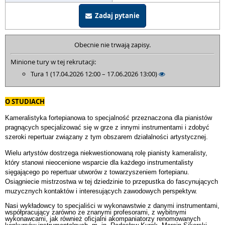
Zadaj pytanie
Obecnie nie trwają zapisy.
Minione tury w tej rekrutacji:
Tura 1 (17.04.2026 12:00 – 17.06.2026 13:00)
O STUDIACH
Kameralistyka fortepianowa to specjalność przeznaczona dla pianistów
pragnących specjalizować się w grze z innymi instrumentami i zdobyć
szeroki repertuar związany z tym obszarem działalności artystycznej.
Wielu artystów dostrzega niekwestionowaną rolę pianisty kameralisty,
który stanowi nieocenione wsparcie dla każdego instrumentalisty
sięgającego po repertuar utworów z towarzyszeniem fortepianu.
Osiągniecie mistrzostwa w tej dziedzinie to przepustka do fascynujących
muzycznych kontaktów i interesujących zawodowych perspektyw.
Nasi wykładowcy to specjaliści w wykonawstwie z danymi instrumentami,
współpracujący zarówno ze znanymi profesorami, z wybitnymi
wykonawcami, jak również oficjalni akompaniatorzy renomowanych