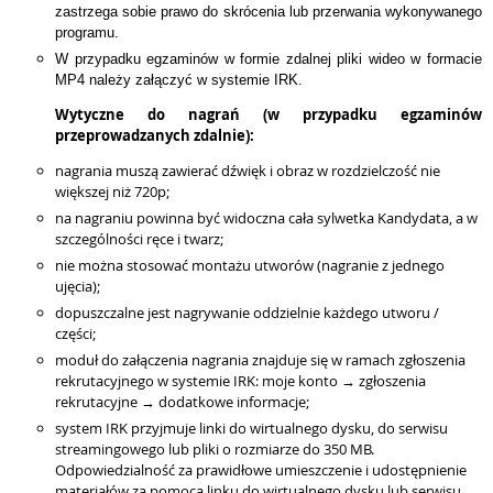
zastrzega sobie prawo do skrócenia lub przerwania wykonywanego
programu.
W przypadku egzaminów w formie zdalnej pliki wideo w formacie
MP4 należy załączyć w systemie IRK.
Wytyczne do nagrań (w przypadku egzaminów
przeprowadzanych zdalnie):
nagrania muszą zawierać dźwięk i obraz w rozdzielczość nie
większej niż 720p;
na nagraniu powinna być widoczna cała sylwetka Kandydata, a w
szczególności ręce i twarz;
nie można stosować montażu utworów (nagranie z jednego
ujęcia);
dopuszczalne jest nagrywanie oddzielnie każdego utworu /
części;
moduł do załączenia nagrania znajduje się w ramach zgłoszenia
rekrutacyjnego w systemie IRK: moje konto → zgłoszenia
rekrutacyjne → dodatkowe informacje;
system IRK przyjmuje linki do wirtualnego dysku, do serwisu
streamingowego lub pliki o rozmiarze do 350 MB.
Odpowiedzialność za prawidłowe umieszczenie i udostępnienie
materiałów za pomocą linku do wirtualnego dysku lub serwisu