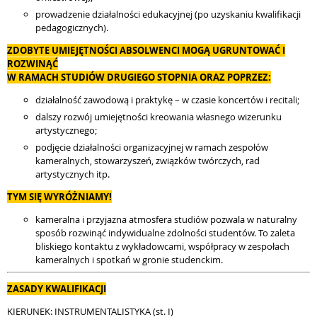
prowadzenie działalności edukacyjnej (po uzyskaniu kwalifikacji
pedagogicznych).
ZDOBYTE UMIEJĘTNOŚCI ABSOLWENCI MOGĄ UGRUNTOWAĆ I
ROZWINĄĆ
W RAMACH STUDIÓW DRUGIEGO STOPNIA ORAZ POPRZEZ:
działalność zawodową i praktykę – w czasie koncertów i recitali;
dalszy rozwój umiejętności kreowania własnego wizerunku
artystycznego;
podjęcie działalności organizacyjnej w ramach zespołów
kameralnych, stowarzyszeń, związków twórczych, rad
artystycznych itp.
TYM SIĘ WYRÓŻNIAMY!
kameralna i przyjazna atmosfera studiów pozwala w naturalny
sposób rozwinąć indywidualne zdolności studentów. To zaleta
bliskiego kontaktu z wykładowcami, współpracy w zespołach
kameralnych i spotkań w gronie studenckim.
ZASADY KWALIFIKACJI
KIERUNEK: INSTRUMENTALISTYKA (st. I)