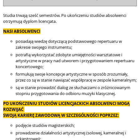
Studia trwają sześć semestrów. Po ukończeniu studiów absolwenci
otrzymują dyplom licencjata.
NASI ABSOLWENCI
posiadają wiedzę dotyczącą podstawowego repertuaru w
zakresie swojego instrumentu;
potrafią wykorzystać zdobyte umiejętności warsztatowe i
artystyczne w pracy nad utworem i przygotowaniem repertuaru
koncertowego;
formułują swoje koncepcje artystyczne w sposób zrozumiały,
przez co są w stanie nawiązać współpracę w zespole kameralnym;
są w stanie prowadzić dialog ze słuchaczami o zróżnicowanym
stopniu przygotowania do odbioru muzyki klasycznej.
PO UKOŃCZENIU STUDIÓW LICENCJACKICH ABSOLWENCI MOGĄ
ROZWIJAĆ
SWOJĄ KARIERĘ ZAWODOWĄ W SZCZEGÓLNOŚCI POPRZEZ:
podjęcie studiów magisterskich;
prowadzenie działalności artystycznej (solowej, kameralnej i
orkiestrowej);