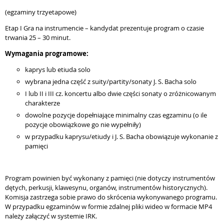
(egzaminy trzyetapowe)
Etap I Gra na instrumencie – kandydat prezentuje program o czasie
trwania 25 – 30 minut.
Wymagania programowe:
kaprys lub etiuda solo
wybrana jedna część z suity/partity/sonaty J. S. Bacha solo
I lub II i III cz. koncertu albo dwie części sonaty o zróżnicowanym
charakterze
dowolne pozycje dopełniające minimalny czas egzaminu (o ile
pozycje obowiązkowe go nie wypełniły)
w przypadku kaprysu/etiudy i J. S. Bacha obowiązuje wykonanie z
pamięci
Program powinien być wykonany z pamięci (nie dotyczy instrumentów
dętych, perkusji, klawesynu, organów, instrumentów historycznych).
Komisja zastrzega sobie prawo do skrócenia wykonywanego programu.
W przypadku egzaminów w formie zdalnej pliki wideo w formacie MP4
należy załączyć w systemie IRK.