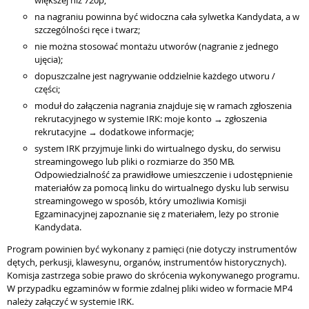
na nagraniu powinna być widoczna cała sylwetka Kandydata, a w
szczególności ręce i twarz;
nie można stosować montażu utworów (nagranie z jednego
ujęcia);
dopuszczalne jest nagrywanie oddzielnie każdego utworu /
części;
moduł do załączenia nagrania znajduje się w ramach zgłoszenia
rekrutacyjnego w systemie IRK: moje konto → zgłoszenia
rekrutacyjne → dodatkowe informacje;
system IRK przyjmuje linki do wirtualnego dysku, do serwisu
streamingowego lub pliki o rozmiarze do 350 MB.
Odpowiedzialność za prawidłowe umieszczenie i udostępnienie
materiałów za pomocą linku do wirtualnego dysku lub serwisu
streamingowego w sposób, który umożliwia Komisji
Egzaminacyjnej zapoznanie się z materiałem, leży po stronie
Kandydata.
Program powinien być wykonany z pamięci (nie dotyczy instrumentów
dętych, perkusji, klawesynu, organów, instrumentów historycznych).
Komisja zastrzega sobie prawo do skrócenia wykonywanego programu.
W przypadku egzaminów w formie zdalnej pliki wideo w formacie MP4
należy załączyć w systemie IRK.