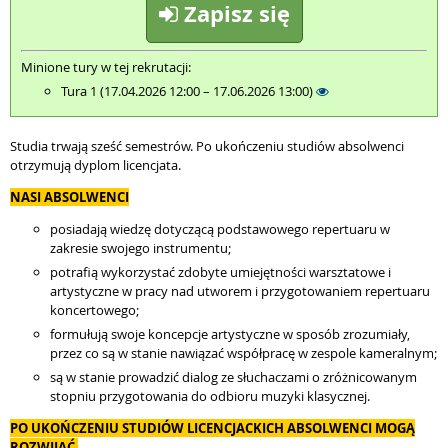
Zapisz się
Minione tury w tej rekrutacji:
Tura 1 (17.04.2026 12:00 – 17.06.2026 13:00)
Studia trwają sześć semestrów. Po ukończeniu studiów absolwenci
otrzymują dyplom licencjata.
NASI ABSOLWENCI
posiadają wiedzę dotyczącą podstawowego repertuaru w
zakresie swojego instrumentu;
potrafią wykorzystać zdobyte umiejętności warsztatowe i
artystyczne w pracy nad utworem i przygotowaniem repertuaru
koncertowego;
formułują swoje koncepcje artystyczne w sposób zrozumiały,
przez co są w stanie nawiązać współpracę w zespole kameralnym;
są w stanie prowadzić dialog ze słuchaczami o zróżnicowanym
stopniu przygotowania do odbioru muzyki klasycznej.
PO UKOŃCZENIU STUDIÓW LICENCJACKICH ABSOLWENCI MOGĄ
ROZWIJAĆ