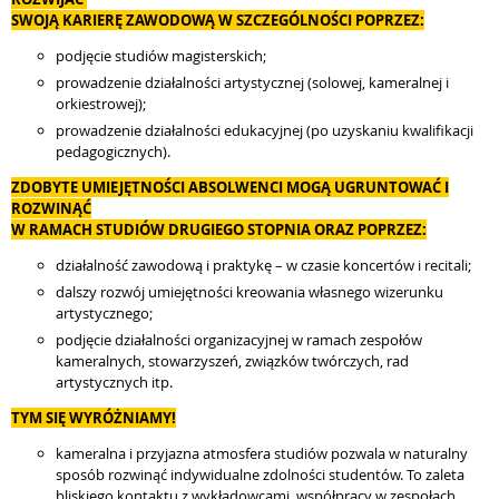
SWOJĄ KARIERĘ ZAWODOWĄ W SZCZEGÓLNOŚCI POPRZEZ:
podjęcie studiów magisterskich;
prowadzenie działalności artystycznej (solowej, kameralnej i
orkiestrowej);
prowadzenie działalności edukacyjnej (po uzyskaniu kwalifikacji
pedagogicznych).
ZDOBYTE UMIEJĘTNOŚCI ABSOLWENCI MOGĄ UGRUNTOWAĆ I
ROZWINĄĆ
W RAMACH STUDIÓW DRUGIEGO STOPNIA ORAZ POPRZEZ:
działalność zawodową i praktykę – w czasie koncertów i recitali;
dalszy rozwój umiejętności kreowania własnego wizerunku
artystycznego;
podjęcie działalności organizacyjnej w ramach zespołów
kameralnych, stowarzyszeń, związków twórczych, rad
artystycznych itp.
TYM SIĘ WYRÓŻNIAMY!
kameralna i przyjazna atmosfera studiów pozwala w naturalny
sposób rozwinąć indywidualne zdolności studentów. To zaleta
bliskiego kontaktu z wykładowcami, współpracy w zespołach