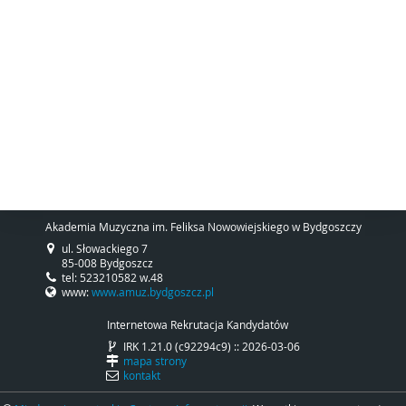
Akademia Muzyczna im. Feliksa Nowowiejskiego w Bydgoszczy
ul. Słowackiego 7
85-008 Bydgoszcz
tel: 523210582 w.48
www:
www.amuz.bydgoszcz.pl
Internetowa Rekrutacja Kandydatów
IRK 1.21.0 (c92294c9) :: 2026-03-06
mapa strony
kontakt