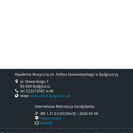
Akademia Muzyczna im. Feliksa Nowowiejskiego w Bydgoszczy
ul. Słowackiego 7
85-008 Bydgoszcz
tel: 523210582 w.48
www:
www.amuz.bydgoszcz.pl
Internetowa Rekrutacja Kandydatów
IRK 1.21.0 (c92294c9) :: 2026-03-06
mapa strony
kontakt