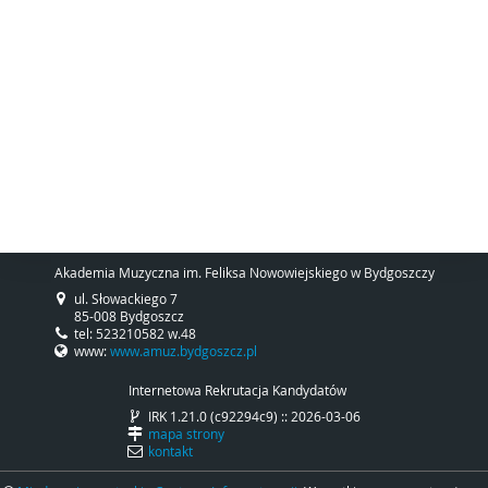
Akademia Muzyczna im. Feliksa Nowowiejskiego w Bydgoszczy
ul. Słowackiego 7
85-008 Bydgoszcz
tel: 523210582 w.48
www:
www.amuz.bydgoszcz.pl
Internetowa Rekrutacja Kandydatów
IRK 1.21.0 (c92294c9) :: 2026-03-06
mapa strony
kontakt