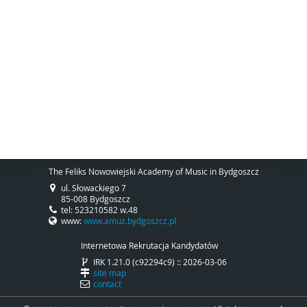
The Feliks Nowowiejski Academy of Music in Bydgoszcz
ul. Słowackiego 7
85-008 Bydgoszcz
tel: 523210582 w.48
www:
www.amuz.bydgoszcz.pl
Internetowa Rekrutacja Kandydatów
IRK 1.21.0 (c92294c9) :: 2026-03-06
site map
contact