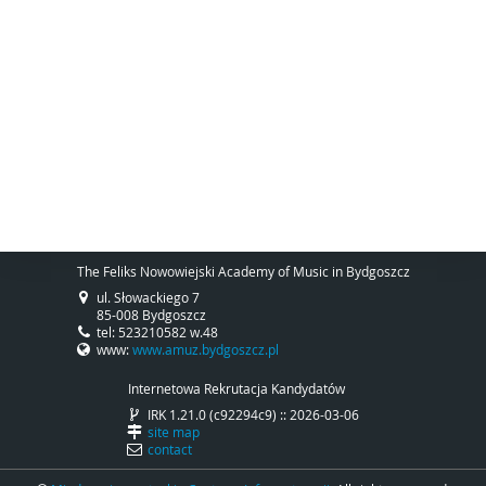
The Feliks Nowowiejski Academy of Music in Bydgoszcz
ul. Słowackiego 7
85-008 Bydgoszcz
tel: 523210582 w.48
www:
www.amuz.bydgoszcz.pl
Internetowa Rekrutacja Kandydatów
IRK 1.21.0 (c92294c9) :: 2026-03-06
site map
contact