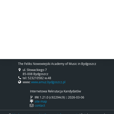
The Feliks Nowowiejski Academy of Music in Bydgoszcz
ul. Słowackiego 7
85-008 Bydgoszcz
tel: 523210582 w.48
www:
www.amuz.bydgoszcz.pl
Internetowa Rekrutacja Kandydatów
IRK 1.21.0 (c92294c9) :: 2026-03-06
site map
contact