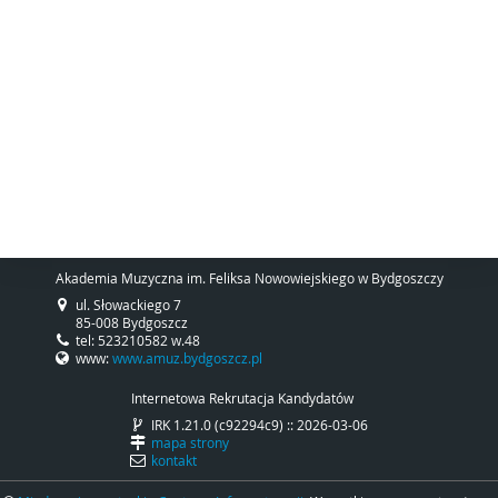
Akademia Muzyczna im. Feliksa Nowowiejskiego w Bydgoszczy
ul. Słowackiego 7
85-008 Bydgoszcz
tel: 523210582 w.48
www:
www.amuz.bydgoszcz.pl
Internetowa Rekrutacja Kandydatów
IRK 1.21.0 (c92294c9) :: 2026-03-06
mapa strony
kontakt