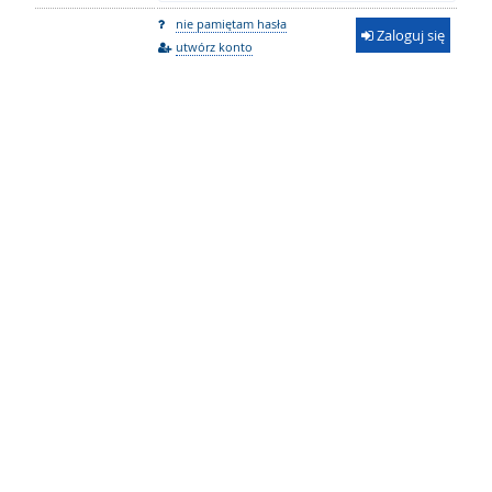
nie pamiętam hasła
Zaloguj się
utwórz konto