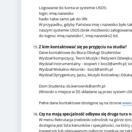
Logowanie do konta w systemie USOS:
login: imię.nazwisko
hasło: takie samo jak do IRK
W przypadku, gdyby Państwa imię i nazwisko było tak
naszym systemie USOS (brak możliwości zalogowania),
do loginu: imię.nazwisko1, imię.nazwisko2 itd.
Z kim kontaktować się po przyjęciu na studia?
Dane kontaktowe do Biura Obsługi Studentów:
Wydział Kompozycji, Teorii Muzyki i Reżyserii Dźwięk
Wydział Instrumentalny - stopień I: bos3@amfn.pl; s
Wydział Wokalno-Aktorski - bos3@amfn.pl
Wydział Dyrygentury, Jazzu, Muzyki Kościelnej i Eduk
Dom Studenta: ds.kierownik@amfn.pl
(Wnioski o miejsce w DS składane są przez system US
Pełne dane kontaktowe dostępne są na stronie
www.
Czy na moją specjalność odbywa się druga tura 
W menu Rekrutacja (niebieski odnośnik na górze stron
dostępna jest lista kierunków i specjalności, na któr
trwającym lub planowanym naborze znajdują się takż