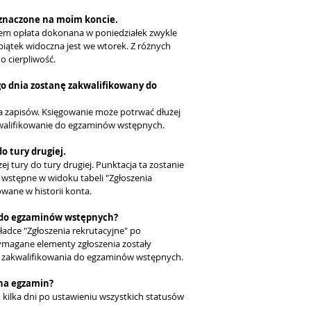
zaznaczone na moim koncie.
tem opłata dokonana w poniedziałek zwykle
piątek widoczna jest we wtorek. Z różnych
 cierpliwość.
go dnia zostanę zakwalifikowany do
ia zapisów. Księgowanie może potrwać dłużej
akwalifikowanie do egzaminów wstępnych.
o tury drugiej.
j tury do tury drugiej. Punktacja ta zostanie
 wstępne w widoku tabeli "Zgłoszenia
owane w historii konta.
 do egzaminów wstępnych?
adce "Zgłoszenia rekrutacyjne" po
wymagane elementy zgłoszenia zostały
us zakwalifikowania do egzaminów wstępnych.
na egzamin?
lka dni po ustawieniu wszystkich statusów