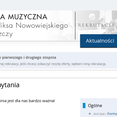
REKRUTACJA
Aktualności
 pierwszego i drugiego stopnia
j rekrutacji. Jeśli chcesz zobaczyć resztę oferty, wybierz inną rekrutację.
pytania
inia jest dla nas bardzo ważna!
Ogólne
Forma
29.07.2026 |