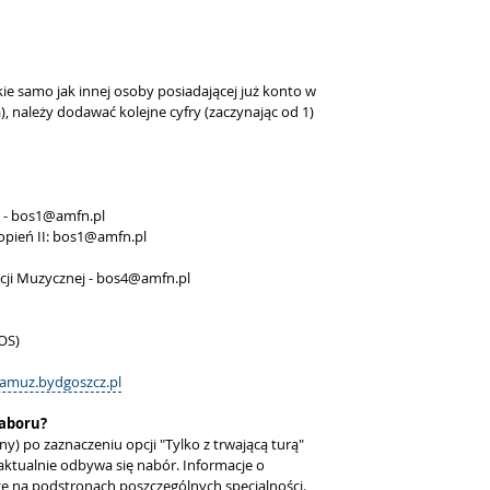
ie samo jak innej osoby posiadającej już konto w
 należy dodawać kolejne cyfry (zaczynając od 1)
u - bos1@amfn.pl
topień II: bos1@amfn.pl
acji Muzycznej - bos4@amfn.pl
OS)
amuz.bydgoszcz.pl
naboru?
y) po zaznaczeniu opcji "Tylko z trwającą turą"
y aktualnie odbywa się nabór. Informacje o
e na podstronach poszczególnych specjalności.