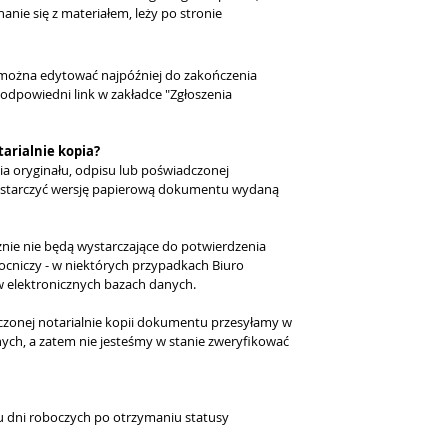
nie się z materiałem, leży po stronie
 można edytować najpóźniej do zakończenia
 odpowiedni link w zakładce "Zgłoszenia
tarialnie kopia?
nia oryginału, odpisu lub poświadczonej
 dostarczyć wersję papierową dokumentu wydaną
cznie nie będą wystarczające do potwierdzenia
ocniczy - w niektórych przypadkach Biuro
 w elektronicznych bazach danych.
dczonej notarialnie kopii dokumentu przesyłamy w
nych, a zatem nie jesteśmy w stanie zweryfikować
u dni roboczych po otrzymaniu statusy