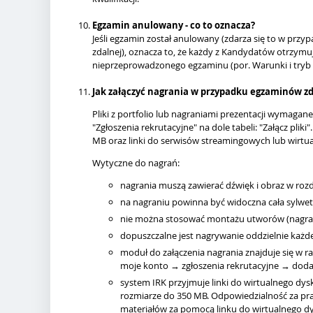
Egzamin anulowany - co to oznacza?
Jeśli egzamin został anulowany (zdarza się to w pr
zdalnej), oznacza to, że każdy z Kandydatów otrzym
nieprzeprowadzonego egzaminu (por. Warunki i tryb rek
Jak załączyć nagrania w przypadku egzaminów z
Pliki z portfolio lub nagraniami prezentacji wymagan
"Zgłoszenia rekrutacyjne" na dole tabeli: "Załącz plik
MB oraz linki do serwisów streamingowych lub wirtu
Wytyczne do nagrań:
nagrania muszą zawierać dźwięk i obraz w rozdz
na nagraniu powinna być widoczna cała sylwetk
nie można stosować montażu utworów (nagrani
dopuszczalne jest nagrywanie oddzielnie każde
moduł do załączenia nagrania znajduje się w r
moje konto → zgłoszenia rekrutacyjne → doda
system IRK przyjmuje linki do wirtualnego dys
rozmiarze do 350 MB. Odpowiedzialność za pr
materiałów za pomocą linku do wirtualnego d