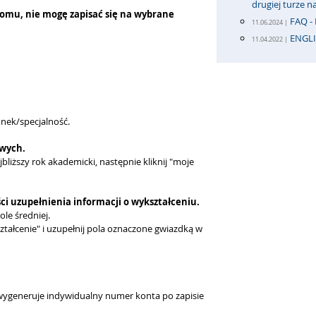
drugiej turze 
omu, nie mogę zapisać się na wybrane
FAQ -
11.06.2024 |
ENGL
11.04.2022 |
nek/specjalność.
owych.
jbliższy rok akademicki, następnie kliknij "moje
i uzupełnienia informacji o wykształceniu.
le średniej.
ztałcenie" i uzupełnij pola oznaczone gwiazdką w
 wygeneruje indywidualny numer konta po zapisie