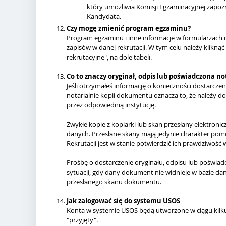
który umożliwia Komisji Egzaminacyjnej zapozna
Kandydata.
Czy mogę zmienić program egzaminu?
Program egzaminu i inne informacje w formularzach
zapisów w danej rekrutacji. W tym celu należy kliknąć
rekrutacyjne", na dole tabeli.
Co to znaczy oryginał, odpis lub poświadczona no
Jeśli otrzymałeś informację o konieczności dostarcze
notarialnie kopii dokumentu oznacza to, że należy
przez odpowiednią instytucję.
Zwykłe kopie z kopiarki lub skan przesłany elektroni
danych. Przesłane skany mają jedynie charakter pom
Rekrutacji jest w stanie potwierdzić ich prawdziwość
Prośbę o dostarczenie oryginału, odpisu lub poświa
sytuacji, gdy dany dokument nie widnieje w bazie da
przesłanego skanu dokumentu.
Jak zalogować się do systemu USOS
Konta w systemie USOS będą utworzone w ciągu kilk
"przyjęty".