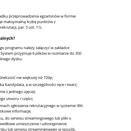
zypadku przeprowadzenia egzaminów w formie
uje maksymalną liczbę punktów z
rutacji, par. 5 ust. 11).
dalnych?
ego programu należy załączyć w zakładce
i". System przyjmuje 6 plików w rozmiarze do 350
alnego dysku.
ielczość nie większej niż 720p;
a Kandydata, a w szczególności ręce i twarz;
e z jednego ujęcia);
go utworu / części;
amach zgłoszenia rekrutacyjnego w systemie IRK:
tkowe informacje;
ku, do serwisu streamingowego lub pliki o
awidłowe umieszczenie i udostępnienie
ysku lub serwisu streamingowego w sposób,