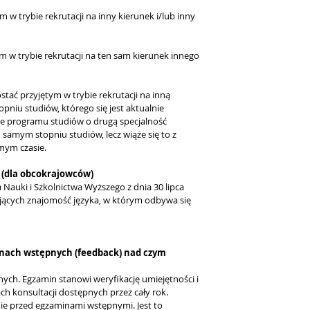
w trybie rekrutacji na inny kierunek i/lub inny
 w trybie rekrutacji na ten sam kierunek innego
tać przyjętym w trybie rekrutacji na inną
niu studiów, którego się jest aktualnie
e programu studiów o drugą specjalność
amym stopniu studiów, lecz wiąże się to z
mym czasie.
? (dla obcokrajowców)
 Nauki i Szkolnictwa Wyższego z dnia 30 lipca
ących znajomość języka, w którym odbywa się
inach wstępnych (feedback) nad czym
nych. Egzamin stanowi weryfikację umiejętności i
 konsultacji dostępnych przez cały rok.
nie przed egzaminami wstępnymi. Jest to