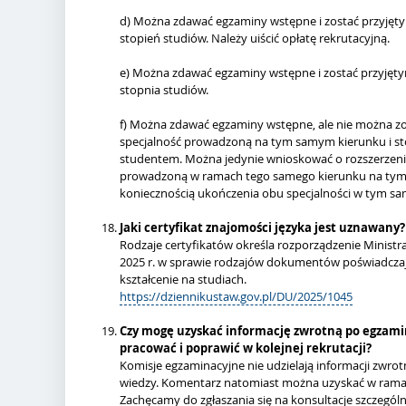
d) Można zdawać egzaminy wstępne i zostać przyjętym 
stopień studiów. Należy uiścić opłatę rekrutacyjną.
e) Można zdawać egzaminy wstępne i zostać przyjętym
stopnia studiów.
f) Można zdawać egzaminy wstępne, ale nie można zos
specjalność prowadzoną na tym samym kierunku i stop
studentem. Można jedynie wnioskować o rozszerzeni
prowadzoną w ramach tego samego kierunku na tym s
koniecznością ukończenia obu specjalności w tym sa
Jaki certyfikat znajomości języka jest uznawany
Rodzaje certyfikatów określa rozporządzenie Ministra
2025 r. w sprawie rodzajów dokumentów poświadczaj
kształcenie na studiach.
https://dziennikustaw.gov.pl/DU/2025/1045
Czy mogę uzyskać informację zwrotną po egzam
pracować i poprawić w kolejnej rekrutacji?
Komisje egzaminacyjne nie udzielają informacji zwrot
wiedzy. Komentarz natomiast można uzyskać w ramach
Zachęcamy do zgłaszania się na konsultacje szczegól