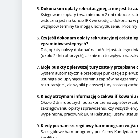
Dokonałam opłaty rekrutacyjnej, a nie jest to 
Księgowanie opłaty trwa minimum 2 dni robocze, za
widoczna jest na koncie IRK we środę, a dokonana w 
względów terminy te mogą ulec wydłużeniu. Prosimy o
Czy jeśli dokonam opłaty rekrutacyjnej ostatnie
egzaminów wstępnych?
Tak, opłaty należy dokonać najpóźniej ostatniego dn
(około 2 dni roboczych), ale nie ma to wpływu na z
Moje punkty z pierwszej tury zostały przepisane d
System automatycznie przepisuje punktację z pierwsze
usunięta po upłynięciu terminu zapisów na egzaminy
rekrutacyjne", ale wyniki pierwszej tury zostaną zach
Kiedy otrzymam informację o zakwalifikowaniu
Około 2 dni roboczych po zakończeniu zapisów w zakł
zaksięgowaniu opłaty i sprawdzeniu, czy wszystkie 
wypełnione, pracownik Biura Rekrutacji ustawi stat
Kiedy poznam szczególowy harmonogram wejść 
Szczegółowe harmonogramy prześlemy Kandydatom ki
kwalifikacji.