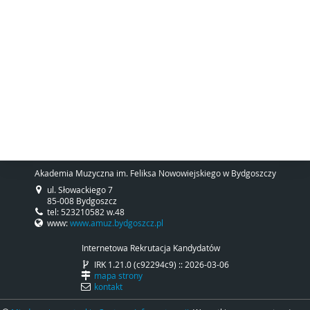
Akademia Muzyczna im. Feliksa Nowowiejskiego w Bydgoszczy
ul. Słowackiego 7
85-008 Bydgoszcz
tel: 523210582 w.48
www:
www.amuz.bydgoszcz.pl
Internetowa Rekrutacja Kandydatów
IRK 1.21.0 (c92294c9) :: 2026-03-06
mapa strony
kontakt