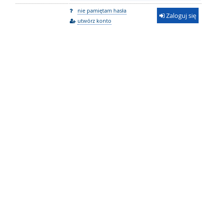
nie pamiętam hasła
Zaloguj się
utwórz konto