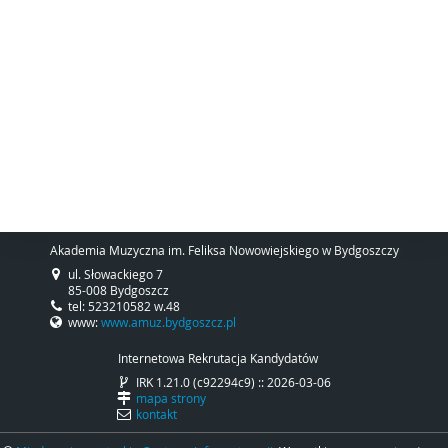
Akademia Muzyczna im. Feliksa Nowowiejskiego w Bydgoszczy
ul. Słowackiego 7
85-008 Bydgoszcz
tel: 523210582 w.48
www:
www.amuz.bydgoszcz.pl
Internetowa Rekrutacja Kandydatów
IRK 1.21.0 (c92294c9) :: 2026-03-06
mapa strony
kontakt